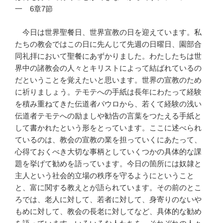
一 6章7節
今日は世界聖餐日、世界宣教の日を迎えています。私
たちの教会ではこの日に先んじて先週の日曜日、園部合
同礼拝において聖餐にあずかりました。わたしたちは世
界中の諸教会の人々とキリストによって結ばれているの
だということを覚えたいと思います。世界の宣教のため
に祈りましょう。テモテへの手紙は長年にわたって経験
を積み重ねてきた伝道者パウロから、若くて経験の浅い
伝道者テモテへの励ましや勧告の言葉をつたえる手紙と
して書かれたという形をとっています。ここに述べられ
ているのは、教会の宣教の業を担っていくにあたって、
心得ておくべき大切な事柄としていくつかの具体的な課
題を挙げて勧めを語っています。今日の箇所には奴隷と
主人という社会的立場の秩序を守るようにということ
と、富に関する教えとが語られています。その前のとこ
ろでは、老人に対して、若者に対して、身寄りのないや
もめに対して、教会の長老に対してなど、具体的な勧め