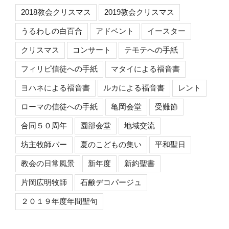
2018教会クリスマス
2019教会クリスマス
うるわしの白百合
アドベント
イースター
クリスマス
コンサート
テモテへの手紙
フィリピ信徒への手紙
マタイによる福音書
ヨハネによる福音書
ルカによる福音書
レント
ローマの信徒への手紙
亀岡会堂
受難節
合同５０周年
園部会堂
地域交流
坊主牧師バー
夏のこどもの集い
平和聖日
教会の日常風景
新年度
新約聖書
片岡広明牧師
石鹸デコパージュ
２０１９年度年間聖句