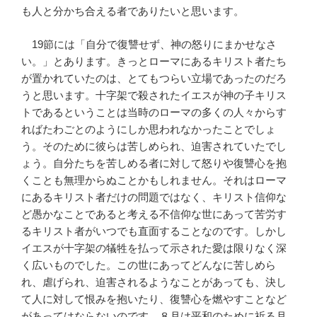
も人と分かち合える者でありたいと思います。
19節には「自分で復讐せず、神の怒りにまかせなさ
い。」とあります。きっとローマにあるキリスト者たち
が置かれていたのは、とてもつらい立場であったのだろ
うと思います。十字架で殺されたイエスが神の子キリス
トであるということは当時のローマの多くの人々からす
ればたわごとのようにしか思われなかったことでしょ
う。そのために彼らは苦しめられ、迫害されていたでし
ょう。自分たちを苦しめる者に対して怒りや復讐心を抱
くことも無理からぬことかもしれません。それはローマ
にあるキリスト者だけの問題ではなく、キリスト信仰な
ど愚かなことであると考える不信仰な世にあって苦労す
るキリスト者がいつでも直面することなのです。しかし
イエスが十字架の犠牲を払って示された愛は限りなく深
く広いものでした。この世にあってどんなに苦しめら
れ、虐げられ、迫害されるようなことがあっても、決し
て人に対して恨みを抱いたり、復讐心を燃やすことなど
があってはならないのです。８月は平和のために祈る月