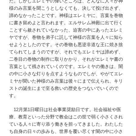
た。しかしエレミヤの偉いところは、どんなに人々が神
様のみ言葉を聞こうとしなくても、決して投げ出さず、
諦めなかったことです。神様はエレミヤに、言葉を巻物
に書き留めよと言われます。エルサレム神殿に出て行く
ことすら赦されていなかった、迫害の中にあったエレミ
ヤですが、巻物を弟子に託して神様の言葉を人々に知ら
せようとしたのです。その巻物も悪逆非道な王に焼き捨
てられてしまうのですが、それでもエレミヤは諦めず、
二巻目の巻物の制作に取りかかり、それがエレミヤ書の
言葉として残されていくのです。エレミヤの働きは、闇
の中に小さな灯りを点すようなものでしが、やがてエレ
ミヤが聞いた神様のみ言葉は後々にまで伝えられ、キリ
ストの誕生にまで至る救いの歴史をつないでいくので
す。
12月第1日曜日は社会事業奨励日です。社会福祉や医
療、教育といった分野で教会はこの世で弱く小さくされ
ている人々に寄り添う働きを担ってきました。わたした
ち自身の日々の歩みも、世界を覆い尽くす闇の中に小さ