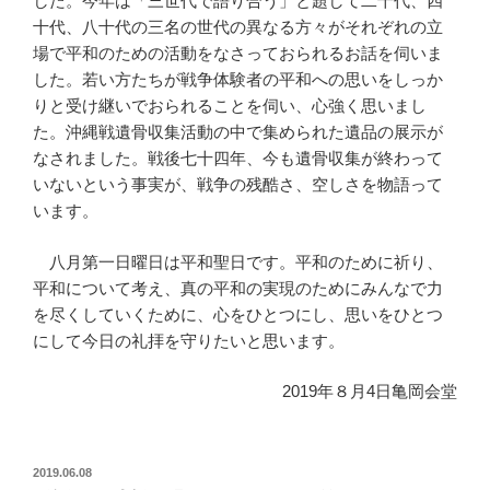
した。今年は「三世代で語り合う」と題して二十代、四
十代、八十代の三名の世代の異なる方々がそれぞれの立
場で平和のための活動をなさっておられるお話を伺いま
した。若い方たちが戦争体験者の平和への思いをしっか
りと受け継いでおられることを伺い、心強く思いまし
た。沖縄戦遺骨収集活動の中で集められた遺品の展示が
なされました。戦後七十四年、今も遺骨収集が終わって
いないという事実が、戦争の残酷さ、空しさを物語って
います。
八月第一日曜日は平和聖日です。平和のために祈り、
平和について考え、真の平和の実現のためにみんなで力
を尽くしていくために、心をひとつにし、思いをひとつ
にして今日の礼拝を守りたいと思います。
2019年８月4日亀岡会堂
投
2019.06.08