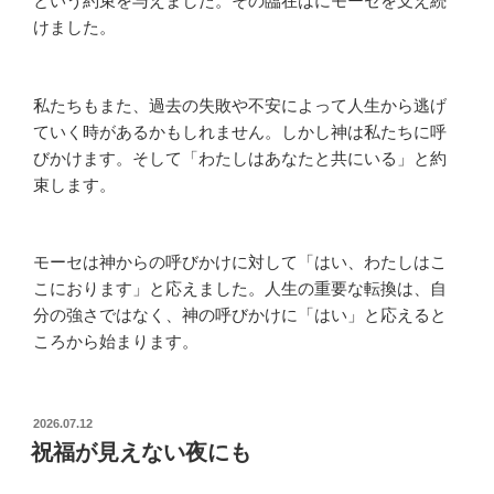
という約束を与えました。その臨在はにモーセを支え続
けました。
私たちもまた、過去の失敗や不安によって人生から逃げ
ていく時があるかもしれません。しかし神は私たちに呼
びかけます。そして「わたしはあなたと共にいる」と約
束します。
モーセは神からの呼びかけに対して「はい、わたしはこ
こにおります」と応えました。人生の重要な転換は、自
分の強さではなく、神の呼びかけに「はい」と応えると
ころから始まります。
投
2026.07.12
稿
祝福が見えない夜にも
日: