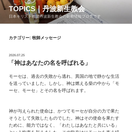
コ
TOPICS｜丹波新生教会
ン
日本キリスト教団丹波新生教会の新着情報ブログです
テ
ン
ツ
カテゴリー:
牧師メッセージ
へ
ス
キ
投
2026.07.25
ッ
稿
「神はあなたの名を呼ばれる」
日:
プ
モーセは、過去の失敗から逃れ、異国の地で静かな生活
を送っていました。しかし、神は燃える柴の中から「モ
ーセ、モーセ」とその名を呼ばれます。
神が与えられた使命は、かつてモーセが自分の力で果た
そうとして失敗したものでした。神はその使命を果たす
ために、能力ではなく、「わたしはあなたと共にいる」