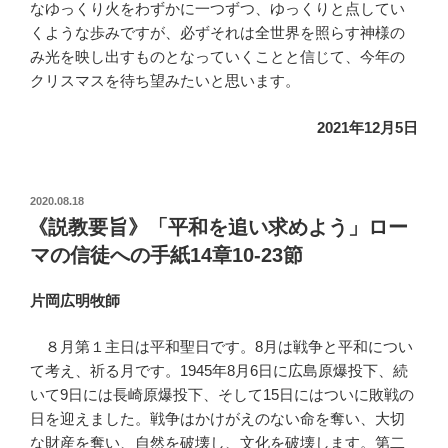
なゆっくり火をわずかに一つずつ、ゆっくりと点してい
くような歩みですが、必ずそれは全世界を照らす神様の
み光を映し出すものとなっていくことと信じて、今年の
クリスマスを待ち望みたいと思います。
2021年12月5日
投
2020.08.18
稿
《説教要旨》「平和を追い求めよう」ロー
日:
マの信徒への手紙14章10-23節
片岡広明牧師
８月第１主日は平和聖日です。8月は戦争と平和につい
て考え、祈る月です。1945年8月6日に広島原爆投下、続
いて9日には長崎原爆投下、そして15日にはついに敗戦の
日を迎えました。戦争はかけがえのない命を奪い、大切
な財産を奪い、自然を破壊し、文化を破壊します。第二