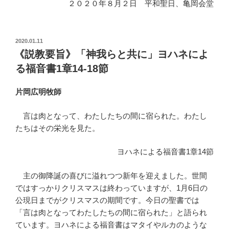
２０２０年８月２日 平和聖日、亀岡会堂
投
2020.01.11
稿
《説教要旨》「神我らと共に」ヨハネによ
日:
る福音書1章14-18節
片岡広明牧師
言は肉となって、わたしたちの間に宿られた。わたし
たちはその栄光を見た。
ヨハネによる福音書1章14節
主の御降誕の喜びに溢れつつ新年を迎えました。世間
ではすっかりクリスマスは終わっていますが、1月6日の
公現日までがクリスマスの期間です。今日の聖書では
「言は肉となってわたしたちの間に宿られた」と語られ
ています。ヨハネによる福音書はマタイやルカのような