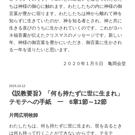
ちは神様の御心に触れます。わたしたちの内に神様の御
言葉が豊かに宿ります。わたしたちは神から離れて神を
知らずに生きていたのが、神を知る者とされ、神と共に
生きる喜びのうちに生かされていくのです。これがヨハ
ネ福音書が伝えたクリスマスのメッセージです。新しい
年、神様の御言葉を豊かにいただき、御言葉に生かされ
る一年を送りたいと思います。
２０２０年１月５日 亀岡会堂
投
2019.10.12
稿
《説教要旨》「何も持たずに世に生まれ」
日:
テモテへの手紙 一 6章1節～12節
片岡広明牧師
わたしたちは、何も持たずに世に生まれ、世を去るとき
は何も持って行くことができないからです。テモテ