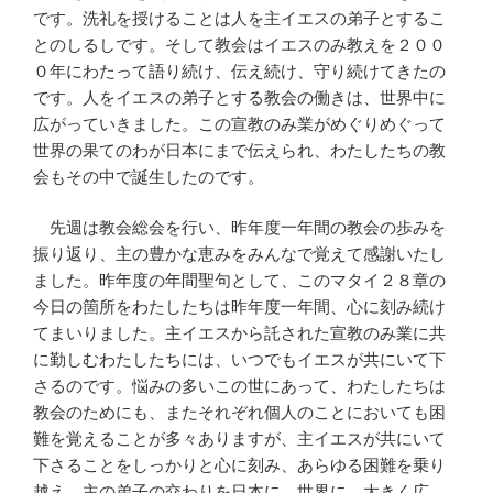
です。洗礼を授けることは人を主イエスの弟子とするこ
とのしるしです。そして教会はイエスのみ教えを２００
０年にわたって語り続け、伝え続け、守り続けてきたの
です。人をイエスの弟子とする教会の働きは、世界中に
広がっていきました。この宣教のみ業がめぐりめぐって
世界の果てのわが日本にまで伝えられ、わたしたちの教
会もその中で誕生したのです。
先週は教会総会を行い、昨年度一年間の教会の歩みを
振り返り、主の豊かな恵みをみんなで覚えて感謝いたし
ました。昨年度の年間聖句として、このマタイ２８章の
今日の箇所をわたしたちは昨年度一年間、心に刻み続け
てまいりました。主イエスから託された宣教のみ業に共
に勤しむわたしたちには、いつでもイエスが共にいて下
さるのです。悩みの多いこの世にあって、わたしたちは
教会のためにも、またそれぞれ個人のことにおいても困
難を覚えることが多々ありますが、主イエスが共にいて
下さることをしっかりと心に刻み、あらゆる困難を乗り
越え、主の弟子の交わりを日本に、世界に、大きく広