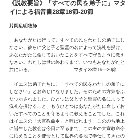
稿
《説教要旨》「すべての民を弟子に」マタ
日:
イによる福音書28章16節-20節
片岡広明牧師
あなたがたは行って、すべての民をわたしの弟子にし
なさい。彼らに父と子と聖霊の名によって洗礼を授け、
あなたがたに命じておいたことをすべて守るように教え
なさい。わたしは世の終わりまで、いつもあなたがたと
共にいる。 マタイ28章19―20節
イエスは弟子たちに、「すべての民をわたしの弟子に
しなさい」とお命じになりました。そのための方策をふ
たつ示されました。ひとつは父と子と聖霊の名によって
洗礼を授けること、もうひとつはあなたがたに命じてお
いたすべてのことを守るように教えることでした。これ
はイエスの「大宣教命令」と呼ばれます。こののち地上
に誕生した教会は今日に至るまで、この主の大宣教命令
に応えることを使命として世界の各地で奉仕してきたの