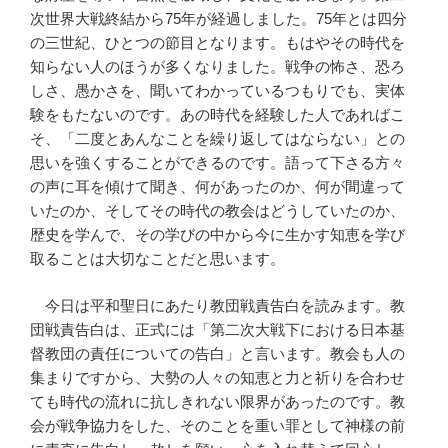
次世界大戦終結から75年が経過しました。75年とは四分
の三世紀、ひとつの節目となります。もはやその時代を
知らない人のほうが多くなりました。戦争の怖さ、恐ろ
しさ、愚かさを、聞いてわかっているつもりでも、実体
験をもたないのです。あの時代を経験した人であればこ
そ、「二度とあんなことを繰り返してはならない」との
思いを強くすることができるのです。語って下さる方々
の声に耳を傾けて聞き、何があったのか、何が間違って
いたのか、そしてその時代の教会はどうしていたのか、
歴史を学んで、その学びの中から今に生かす知恵を学び
取ることは大切なことだと思います。
今日は平和聖日にあたり教団戦責告白を読みます。教
団戦責告白は、正式には「第二次大戦下における日本基
督教団の責任についての告白」と言います。教会も人の
集まりですから、大勢の人々の知恵と力と祈りを合わせ
ても時代の流れに抗しきれない限界があったのです。教
会が戦争協力をした、そのことを重い罪として神様の前