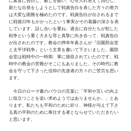
に素直に告白し、赦しを願い、心を入れ替えて回心し、
新たな出発をしようとして戦責告白を表した方々の努力
は大変な困難を極めたのです。戦責告白が出されるまで
に戦後22年もかかったという事実がその葛藤の深さを表
しています。話し合いを重ね、過去に自分たちが犯した
戦争という重く大きな罪と真摯に向き合って、戦責告白
が出されたのです。教会の押本年眞さんが『旧園部会堂
と太平洋戦争』という文章を書いて下さいました。園部
会堂は戦時中の一時期、軍に接収されていたのです。戦
時中の教会の苦難がそこにもありました。その時代に教
会を守って下さった信仰の先達者の方々のご苦労を思い
ます。
今日のローマ書のパウロの言葉に「平和や互いの向上
に役立つことを追い求めようではありませんか。」とあ
ります。私たちも平和のために祈り、神様が与えて下さ
る真の平和のために奉仕する者とならせていただきたい
と思います。