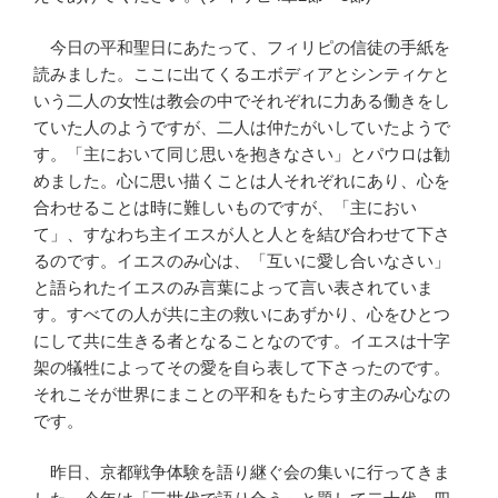
今日の平和聖日にあたって、フィリピの信徒の手紙を
読みました。ここに出てくるエボディアとシンティケと
いう二人の女性は教会の中でそれぞれに力ある働きをし
ていた人のようですが、二人は仲たがいしていたようで
す。「主において同じ思いを抱きなさい」とパウロは勧
めました。心に思い描くことは人それぞれにあり、心を
合わせることは時に難しいものですが、「主におい
て」、すなわち主イエスが人と人とを結び合わせて下さ
るのです。イエスのみ心は、「互いに愛し合いなさい」
と語られたイエスのみ言葉によって言い表されていま
す。すべての人が共に主の救いにあずかり、心をひとつ
にして共に生きる者となることなのです。イエスは十字
架の犠牲によってその愛を自ら表して下さったのです。
それこそが世界にまことの平和をもたらす主のみ心なの
です。
昨日、京都戦争体験を語り継ぐ会の集いに行ってきま