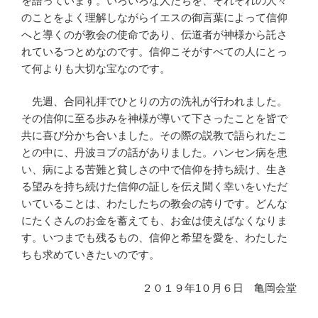
を語っています。いろいろな人たちを、それぞれの人々
のことをよく理解しながらイエスの御言葉によって信仰
へと導くのが教会の使命であり、伝道者が神様から託さ
れているつとめなのです。信仰こそがすべての人にとっ
て何よりも大切な宝なのです。
先週、合同礼拝でひとりの方の洗礼が行われました。
その信仰に至る歩みを神様が導いて下さったことを皆で
共に喜び分かち合いました。その際の説教で語られたこ
との中に、丹波ヨブの話がありました。ハンセン病を患
い、病による苦難と貧しさの中で信仰を持ち続け、生き
る望みを持ち続けた信仰の証しを伝え聞く幸いをいただ
いていることは、わたしたちの教会の誇りです。どんな
にたくさんのお金を蓄えても、お金は使えばなくなりま
す。いつまでも残るもの、信仰と希望を愛を、わたした
ちも求めていきたいのです。
２０１９年1０月６日 亀岡会堂