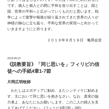
です。個人と個人との間に平和を造り出すことは、国と
国、世界の平和へと広がっていくものだと思います。戦
争によって復讐や報復が繰り返されてきた世界の人々が
神様の御心に立ち返り、平和な世界の実現へと向かって
いきますようにと祈ります。
２０１９年８月１８日 亀岡会堂
投
2019.08.10
稿
《説教要旨》「同じ思いを」フィリピの信
日:
徒への手紙4章1-7節
片岡広明牧師
わたしはエボディアに勧め、またシンティケに勧めま
す。主において同じ思いを抱きなさい。なお、真実の協
力者よ、あなたにもお願いします。この二人の婦人を支
えてあげてください。(フィリピ4章2節－3節)