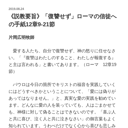
投
2019.08.24
稿
《説教要旨》「復讐せず」ローマの信徒へ
日:
の手紙12章9-21節
片岡広明牧師
愛する人たち、自分で復讐せず、神の怒りに任せなさ
い。「『復讐はわたしのすること、わたしが報復する』
と主は言われる」と書いてあります。（ローマ 12章19
節）
パウロは今日の箇所でキリストの福音を実践していく
にはどうすべきかということについて、「愛には偽りが
あってはなりません。」と、真実な愛の実践を勧めてい
ます。どんなに愛の人を装っていても、人はごまかせて
も、神様に対して偽ることはできないのです。「喜ぶ人
と共に喜び、泣く人と共に泣きなさい」の御言葉もよく
知られています。うわべだけでなく心から喜びも悲しみ