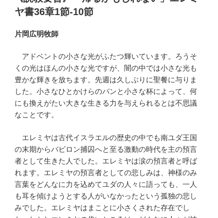
日:
ヤ書36章1節-10節
片岡広明牧師
アドベントの小さな光がふたつ輝いています。ろうそ
くの光はほんの小さな光ですが、闇の中では小さな光も
豊かな輝きを放ちます。先週は久しぶりに聖餐に与りま
した。小さなひとかけらのパンと小さな杯によって、何
にも換えがたい大きな生きる力を与えられるとは不思議
なことです。
エレミヤは古代イスラエルの歴史の中でも南ユダ王国
の末期からバビロン捕囚へと至る激動の時代を主の預言
者として生きた人でした。エレミヤは涙の預言者と呼ば
れます。エレミヤの預言者としての悲しみは、神様のみ
言葉をどんなに力を込めてユダの人々に語っても、一人
も耳を傾けようとする人がいなかったという孤独の悲し
みでした。エレミヤはまことに小さくされた存在でし