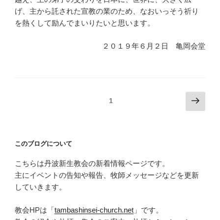
げ、主から託された宣教の業のため、なおいっそう祈り
を熱くして励んでまいりたいと思います。
２０１９年６月２日 亀岡会堂
投
次
ページ
1
の
稿
ペ
ナ
ー
ビ
このブログについて
ジ
ゲ
こちらは丹波新生教会の新着情報ページです。
ー
主にイベントの告知や報告、牧師メッセージなどを更新
シ
していきます。
ョ
ン
教会HPは「
tambashinsei-church.net
」です。